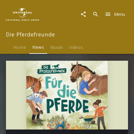
Die
Pferdefreunde
Menu
|
News
Die Pferdefreunde
Home
News
Musik
Videos