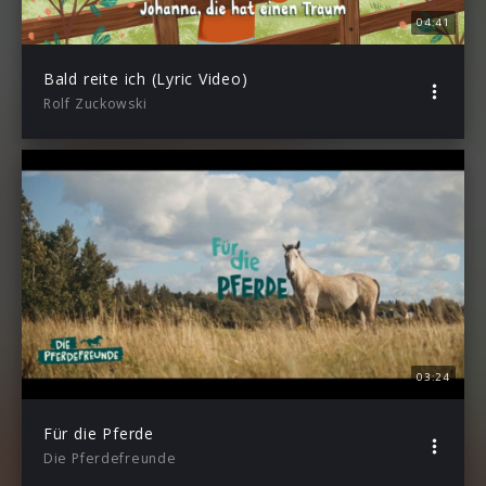
04:41
Bald reite ich (Lyric Video)
Rolf Zuckowski
03:24
Für die Pferde
Die Pferdefreunde