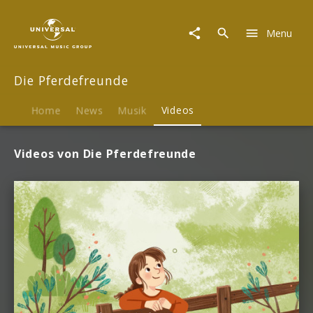
Die
Pferdefreunde
Menu
|
Videos
Die Pferdefreunde
Home
News
Musik
Videos
Videos von Die Pferdefreunde