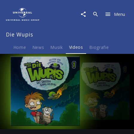
Die
Wupis
Menu
|
Video
|
Die Wupis
"Die
Wupis
–
Home
News
Musik
Videos
Biografie
Mit
großem
Knall
aus
dem
All"
Hörprobe
Play
-01:35
Play
Mute
Ent