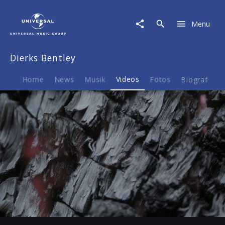
Dierks
Bentley
Menu
|
Video
|
Dierks Bentley
Hold
The
Light
Home
News
Musik
Videos
Fotos
Biografie
Story
behind
Play
-02:39
Play
Mute
Ent