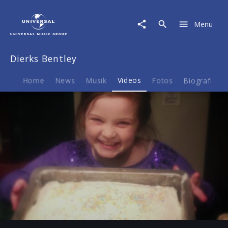
Dierks
Bentley
Menu
|
Video
|
Dierks Bentley
Woman
Amen
Home
News
Musik
Videos
Fotos
Biografie
Play
-04:01
Play
Mute
Ent