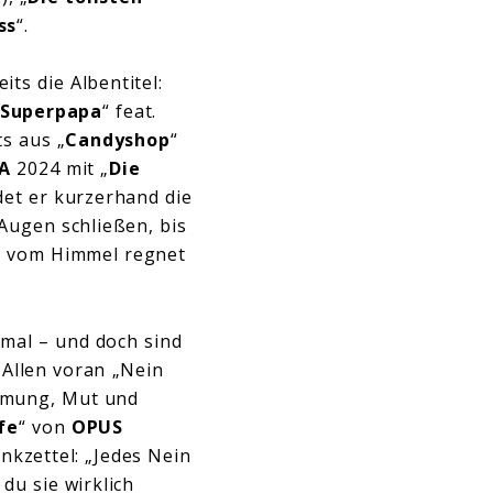
ss
“.
its die Albentitel:
Superpapa
“ feat.
ts aus „
Candyshop
“
A
2024 mit „
Die
det er kurzerhand die
Augen schließen, bis
ms vom Himmel regnet
lemal – und doch sind
. Allen voran „Nein
immung, Mut und
ife
“ von
OPUS
nkzettel: „Jedes Nein
du sie wirklich