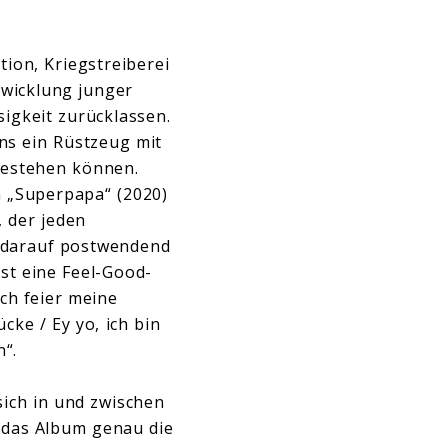
ion, Kriegstreiberei
twicklung junger
igkeit zurücklassen.
ns ein Rüstzeug mit
bestehen können.
h „Superpapa“ (2020)
 der jeden
gt darauf postwendend
st eine Feel-Good-
ch feier meine
cke / Ey yo, ich bin
n“.
 sich in und zwischen
t das Album genau die