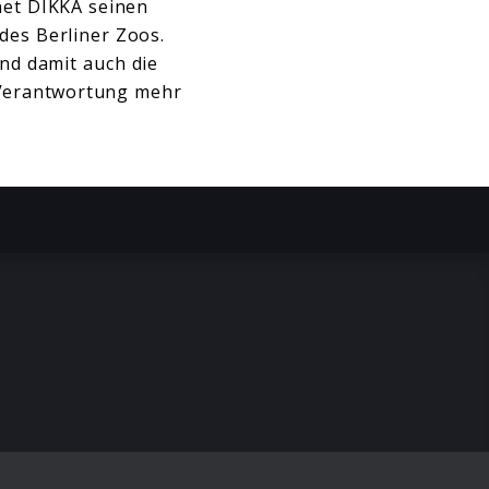
net DIKKA seinen
des Berliner Zoos.
und damit auch die
 Verantwortung mehr