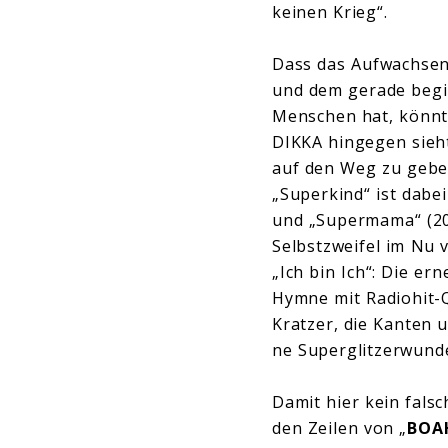
keinen Krieg“.
Dass das Aufwachsen 
und dem gerade begin
Menschen hat, könnte
DIKKA hingegen sieht
auf den Weg zu gebe
„Superkind“ ist dabe
und „Supermama“ (202
Selbstzweifel im Nu 
„Ich bin Ich“: Die e
Hymne mit Radiohit-Q
Kratzer, die Kanten u
ne Superglitzerwunder
Damit hier kein falsc
den Zeilen von „
BOAH