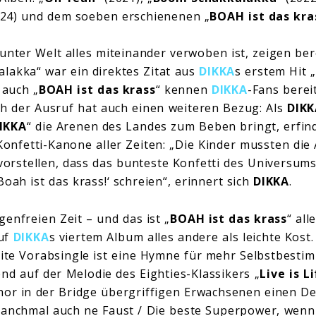
024) und dem soeben erschienenen „
BOAH ist das kra
unter Welt alles miteinander verwoben ist, zeigen bere
lakka“ war ein direktes Zitat aus
DIKKA
s erstem Hit „
 auch „
BOAH ist das krass
“ kennen
DIKKA
-Fans berei
ch der Ausruf hat auch einen weiteren Bezug: Als
DIKK
DIKKA
“ die Arenen des Landes zum Beben bringt, erfin
nfetti-Kanone aller Zeiten: „Die Kinder mussten die 
 vorstellen, dass das bunteste Konfetti des Universu
oah ist das krass!‘ schreien“, erinnert sich
DIKKA
.
genfreien Zeit – und das ist „
BOAH ist das krass
“ al
auf
DIKKA
s viertem Album alles andere als leichte Kost
eite Vorabsingle ist eine Hymne für mehr Selbstbest
nd auf der Melodie des Eighties-Klassikers „
Live is L
hor in der Bridge übergriffigen Erwachsenen einen De
anchmal auch ne Faust / Die beste Superpower, wenn 