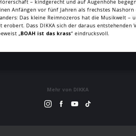
Hörerschaft – kindgerecht und auf Augenhöhe begeg
inen Anfängen vor fünf Jahren als frechstes Nashorn 
t anders: Das kleine Reimnozeros hat die Musikwelt – 
st erobert. Dass DIKKA sich der daraus entstehenden
beweist „
BOAH ist das krass
“ eindrucksvoll.
Mehr von DIKKA