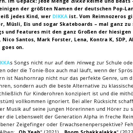
rn. Im Gepäck: Jede Menge
dikke
Reime und Beats –
einigen der größten Namen der deutschen Pop-Lan
weiß jedes Kind, wer
DIKKA
ist. Vom Reimnozeros gi
r, Müsli, Eis und sogar Skateboards – mal ganz zu
s und Features mit den ganz Großen der hiesigen S
 Nico Santos, Mark Forster, Lena, Kontra K, SDP, Al
t goes on.
IKKA
s Songs nicht nur auf dem
Hin
weg zur Schule ode
 oder die Tonie-Box auch mal läuft, wenn der Spröss
ltern ist Nashornrap nicht nur das perfekte Genre, um 
en, sondern auch die beste Alternative zu klassisch
schließlich für Kinderohren konzipiert ist und die mi
tüm) vollkommen ignoriert. Bei aller Rücksicht schaf
ner Musik auf seine jungen Hörerinnen und Hörer zu s
er die Lebenswelt der Generation Alpha in freche Re
bener Zeigefinger oder Erwachsenenperspektive? Feh
 Alben: „
Oh Yeah
“ (2021), „
Boom Schakkalakka
“ (2022