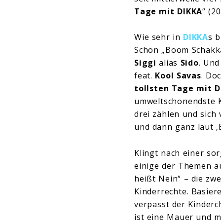
Tage mit DIKKA
“ (2
Wie sehr in
DIKKA
s b
Schon „Boom Schakka
Siggi
alias
Sido
. Und
feat.
Kool Savas
. Do
tollsten Tage mit 
umweltschonendste Ko
drei zählen und sich
und dann ganz laut ‚B
Klingt nach einer sor
einige der Themen 
heißt Nein“ – die zw
Kinderrechte. Basiere
verpasst der Kinderc
ist eine Mauer und m