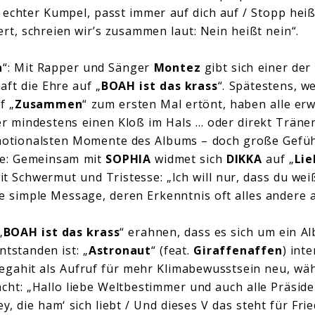
 echter Kumpel, passt immer auf dich auf / Stopp heißt
ert, schreien wir’s zusammen laut: Nein heißt nein“.
n
“: Mit Rapper und Sänger
Montez
gibt sich einer de
aft die Ehre auf „
BOAH ist das krass
“. Spätestens, w
f „
Zusammen
“ zum ersten Mal ertönt, haben alle e
r mindestens einen Kloß im Hals … oder direkt Träne
emotionalsten Momente des Albums – doch große Gef
he: Gemeinsam mit
SOPHIA
widmet sich
DIKKA
auf „
Lie
Schwermut und Tristesse: „Ich will nur, dass du weiß
die simple Message, deren Erkenntnis oft alles andere al
„
BOAH ist das krass
“ erahnen, dass es sich um ein Al
ntstanden ist: „
Astronaut
“ (feat.
Giraffenaffen
) int
egahit als Aufruf für mehr Klimabewusstsein neu, wäh
cht: „Hallo liebe Weltbestimmer und auch alle Präside
ey, die ham‘ sich liebt / Und dieses V das steht für Fri