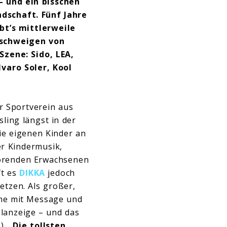
 und ein bisschen
dschaft. Fünf Jahre
bt’s mittlerweile
 schweigen von
zene: Sido, LEA,
varo Soler, Kool
r Sportverein aus
ling längst in der
die eigenen Kinder an
er Kindermusik,
thörenden Erwachsenen
ft es
DIKKA
jedoch
etzen. Als großer,
ime mit Message und
lanzeige – und das
), „
Die tollsten