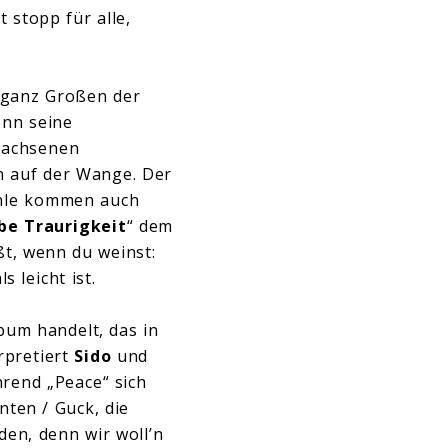
 stopp für alle,
r ganz Großen der
enn seine
rwachsenen
n auf der Wange. Der
ühle kommen auch
be Traurigkeit
“ dem
t, wenn du weinst:
s leicht ist.
bum handelt, das in
erpretiert
Sido
und
rend „Peace“ sich
nten / Guck, die
eden, denn wir woll’n