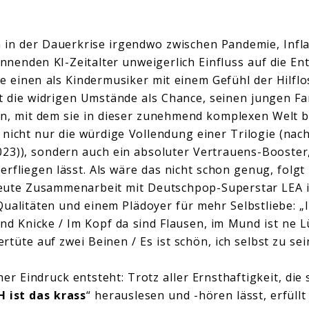
in der Dauerkrise irgendwo zwischen Pandemie, Inflat
nenden KI-Zeitalter unweigerlich Einfluss auf die En
 einen als Kindermusiker mit einem Gefühl der Hilflos
 die widrigen Umstände als Chance, seinen jungen Fa
n, mit dem sie in dieser zunehmend komplexen Welt 
i nicht nur die würdige Vollendung einer Trilogie (nac
3)), sondern auch ein absoluter Vertrauens-Booster,
verfliegen lässt. Als wäre das nicht schon genug, fol
rneute Zusammenarbeit mit Deutschpop-Superstar LEA i
ualitäten und einem Plädoyer für mehr Selbstliebe: „I
nd Knicke / Im Kopf da sind Flausen, im Mund ist ne Lü
tüte auf zwei Beinen / Es ist schön, ich selbst zu sei
her Eindruck entsteht: Trotz aller Ernsthaftigkeit, die
 ist das krass
“ herauslesen und -hören lässt, erfüll