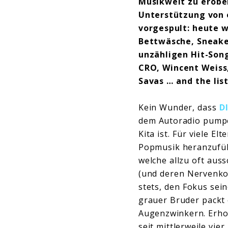
Musikwelt zu erobe
Unterstützung von 
vorgespult: heute 
Bettwäsche, Sneake
unzähligen Hit-Song
CRO, Wincent Weiss,
Savas … and the lis
Kein Wunder, dass
D
dem Autoradio pumpen
Kita ist. Für viele E
Popmusik heranzuführ
welche allzu oft aus
(und deren Nervenkos
stets, den Fokus sei
grauer Bruder packt 
Augenzwinkern. Erho
seit mittlerweile vier