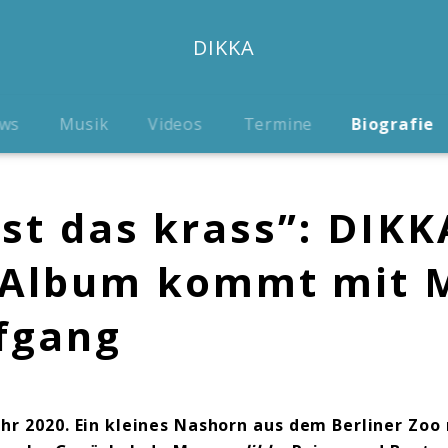
DIKKA
ws
Musik
Videos
Termine
Biografie
st das krass”: DIKK
s Album kommt mit 
fgang
ahr 2020. Ein kleines Nashorn aus dem Berliner Zoo 