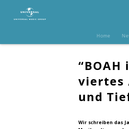
DIKKA
|
Biografie
Home
Ne
“BOAH i
vierte
und Tie
Wir schreiben das J