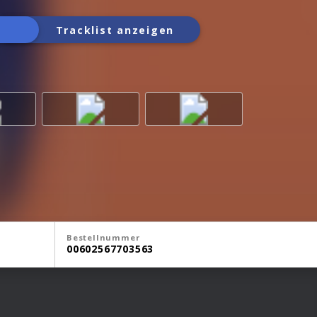
Tracklist anzeigen
Bestellnummer
00602567703563