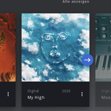
Alle anzeigen
Digital
2020
Digit
My High
Moog