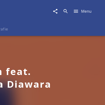
Menu
rafie
 feat.
a Diawara