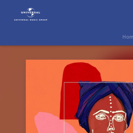
Disclosure
|
Musik
|
Ultimatum
Ho
feat.
Fatoumata
Diawara