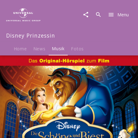
Disney
Prinzessin
Menu
|
Musik
|
Disney Prinzessin
Die
Schöne
und
Home
News
Musik
Fotos
das
Biest
-
Das
Original-
Hörspiel
zum
Disney
Film