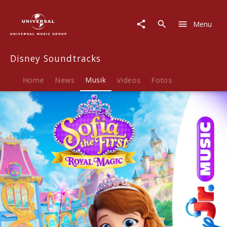
Disney
Soundtracks
Menu
|
Musik
|
Disney Soundtracks
Disney
Jr.
Music:
Home
News
Musik
Videos
Fotos
Sofia
the
First:
Royal
Magic