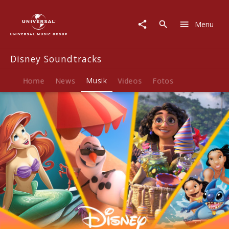
Disney
Soundtracks
Menu
|
Musik
|
Disney Soundtracks
Disney
Sommer
Hits
Home
News
Musik
Videos
Fotos