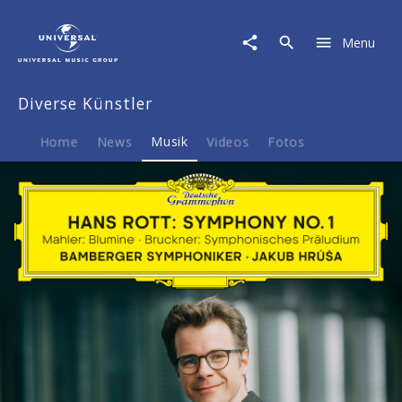
Diverse
Künstler
Menu
|
Musik
|
Diverse Künstler
Hans
Rott:
Symphony
Home
News
Musik
Videos
Fotos
No.
1
/
Mahler:
Blumine
/
Bruckner:
Symphonisches
Präludium