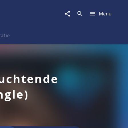
Menu
rafie
euchtende
ngle)