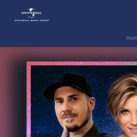
DJ
Herzbeat
|
Musik
|
Ho
100.000
leuchtende
Sterne
(Single)