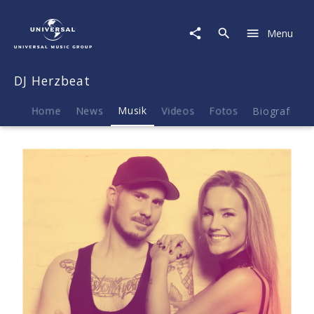
DJ
Herzbeat
Menu
|
Musik
|
DJ Herzbeat
Maybe
(Single)
Home
News
Musik
Videos
Fotos
Biografie