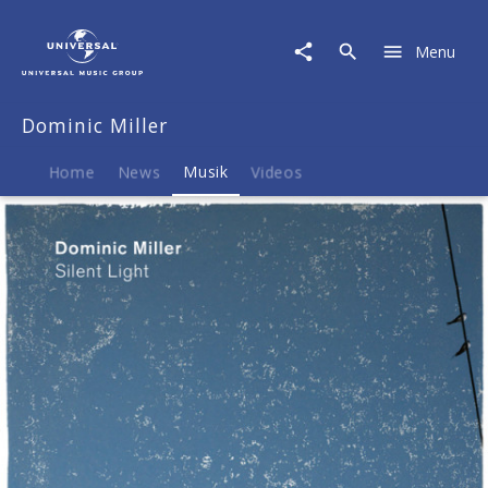
Dominic
Miller
Menu
|
Musik
|
Dominic Miller
Silent
Light
Home
News
Musik
Videos