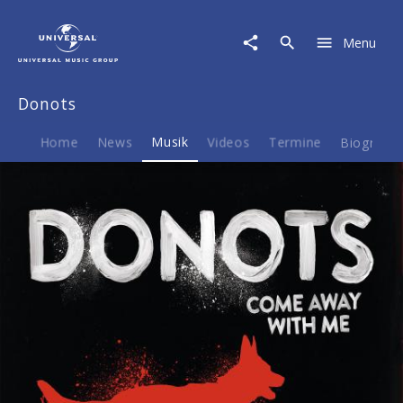
Donots
|
Menu
Musik
|
Come
Donots
Away
With
Me
Home
News
Musik
Videos
Termine
Biografie