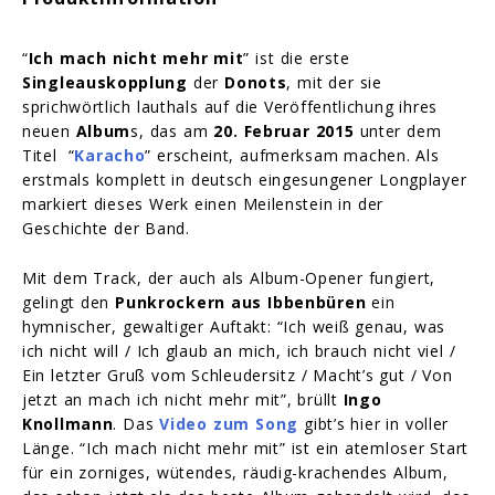
“
Ich mach nicht mehr mit
” ist die erste
Singleauskopplung
der
Donots
, mit der sie
sprichwörtlich lauthals auf die Veröffentlichung ihres
neuen
Album
s, das am
20. Februar 2015
unter dem
Titel “
Karacho
” erscheint, aufmerksam machen. Als
erstmals komplett in deutsch eingesungener Longplayer
markiert dieses Werk einen Meilenstein in der
Geschichte der Band.
Mit dem Track, der auch als Album-Opener fungiert,
gelingt den
Punkrockern aus Ibbenbüren
ein
hymnischer, gewaltiger Auftakt: “Ich weiß genau, was
ich nicht will / Ich glaub an mich, ich brauch nicht viel /
Ein letzter Gruß vom Schleudersitz / Macht’s gut / Von
jetzt an mach ich nicht mehr mit”, brüllt
Ingo
Knollmann
. Das
Video zum Song
gibt’s hier in voller
Länge. “Ich mach nicht mehr mit” ist ein atemloser Start
für ein zorniges, wütendes, räudig-krachendes Album,