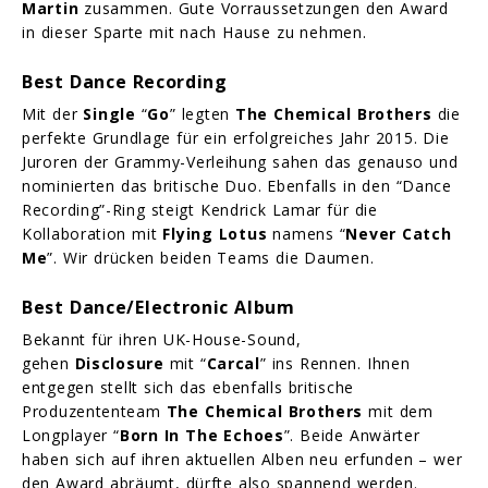
Martin
zusammen. Gute Vorraussetzungen den Award
in dieser Sparte mit nach Hause zu nehmen.
Best Dance Recording
Mit der
Single
“
Go
” legten
The Chemical Brothers
die
perfekte Grundlage für ein erfolgreiches Jahr 2015. Die
Juroren der Grammy-Verleihung sahen das genauso und
nominierten das britische Duo. Ebenfalls in den “Dance
Recording”-Ring steigt Kendrick Lamar für die
Kollaboration mit
Flying Lotus
namens “
Never Catch
Me
”. Wir drücken beiden Teams die Daumen.
Best Dance/Electronic Album
Bekannt für ihren UK-House-Sound,
gehen
Disclosure
mit “
Carcal
” ins Rennen. Ihnen
entgegen stellt sich das ebenfalls britische
Produzententeam
The Chemical Brothers
mit dem
Longplayer “
Born In The Echoes
”. Beide Anwärter
haben sich auf ihren aktuellen Alben neu erfunden – wer
den Award abräumt, dürfte also spannend werden.