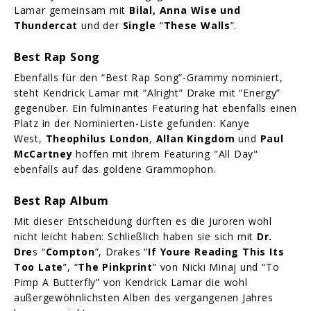
Lamar gemeinsam mit
Bilal, Anna Wise und
Thundercat
und der
Single
“
These Walls
”.
Best Rap Song
Ebenfalls für den “Best Rap Song”-Grammy nominiert,
steht Kendrick Lamar mit “Alright” Drake mit “Energy”
gegenüber. Ein fulminantes Featuring hat ebenfalls einen
Platz in der Nominierten-Liste gefunden: Kanye
West,
Theophilus London
,
Allan Kingdom
und
Paul
McCartney
hoffen mit ihrem Featuring "All Day"
ebenfalls auf das goldene Grammophon.
Best Rap Album
Mit dieser Entscheidung dürften es die Juroren wohl
nicht leicht haben: Schließlich haben sie sich mit
Dr.
Dre
s “
Compton
”, Drakes “
If Youre Reading This Its
Too Late
”, “
The Pinkprint
” von Nicki Minaj und “To
Pimp A Butterfly” von Kendrick Lamar die wohl
außergewöhnlichsten Alben des vergangenen Jahres