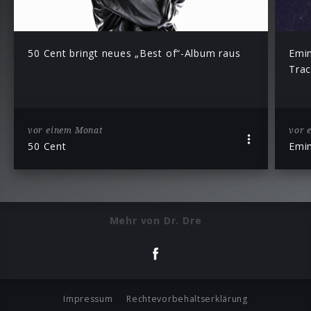
50 Cent bringt neues „Best of“-Album raus
Emin
Trac
vor einem Monat
vor 
50 Cent
Emi
Mehr von Dr. Dre
Impressum
Rechtevorbehaltserklärung