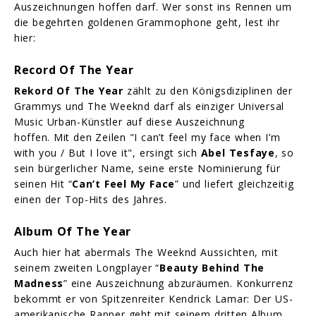
Auszeichnungen hoffen darf. Wer sonst ins Rennen um
die begehrten goldenen Grammophone geht, lest ihr
hier:
Record Of The Year
Rekord Of The Year
zählt zu den Königsdiziplinen der
Grammys und The Weeknd darf als einziger Universal
Music Urban-Künstler auf diese Auszeichnung
hoffen. Mit den Zeilen "I can’t feel my face when I’m
with you / But I love it", ersingt sich
Abel Tesfaye
, so
sein bürgerlicher Name, seine erste Nominierung für
seinen Hit “
Can’t Feel My Face
” und liefert gleichzeitig
einen der Top-Hits des Jahres.
Album Of The Year
Auch hier hat abermals The Weeknd Aussichten, mit
seinem zweiten Longplayer “
Beauty Behind The
Madness
” eine Auszeichnung abzuräumen. Konkurrenz
bekommt er von Spitzenreiter Kendrick Lamar: Der US-
amerikanische Rapper geht mit seinem dritten Album