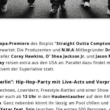
ropa-Premiere
des Biopics “
Straight Outta Compto
rwartet: Die Produzenten und
N.W.A
-Mitbegründer
Dr
teller
Corey Hawkins
,
O' Shea Jackson Jr.
und
Jason 
ray
reisen extra aus den USA an. Parallel dazu findet mi
vent der Superlative statt.
erlin”: Hip-Hop-Party mit Live-Acts und Vorp
teshows, Lowridern, Freestyle-Battles und einer Show 
ter euch ab
13 Uhr
in den
Haubentaucher
auf dem RA
n
. Ganz nebenbei könnt ihr lässig am Pool chillen und 
d
Xatar feat. Ssio
lauschen. Die ersten 500 Personen, d