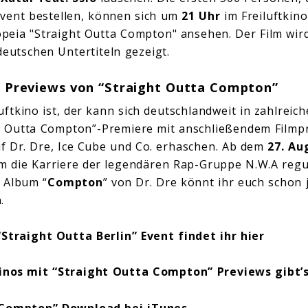
Event bestellen, können sich um
21 Uhr
im Freiluftkino
eia "Straight Outta Compton" ansehen. Der Film wird
deutschen Untertiteln gezeigt.
 Previews von “Straight Outta Compton”
uftkino ist, der kann sich deutschlandweit in zahlreic
t Outta Compton”-Premiere mit anschließendem Filmp
uf Dr. Dre, Ice Cube und Co. erhaschen. Ab dem
27. Au
 die Karriere der legendären Rap-Gruppe N.W.A regul
n Album “
Compton
” von Dr. Dre könnt ihr euch schon 
.
Straight Outta Berlin” Event findet ihr hier
Kinos mit “Straight Outta Compton” Previews gibt’s
“Compton” Download bei
iTunes