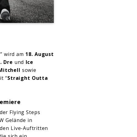
n
” wird am
18. August
. Dre
und
Ice
Mitchell
sowie
t “
Straight Outta
remiere
der Flying Steps
W Gelände in
den Live-Auftritten
ie sich ein