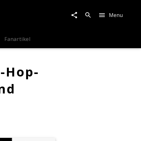
Menu
Fanartikel
p-Hop-
und