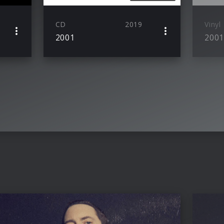
CD
2019
Vinyl
2001
200