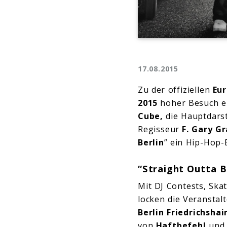
17.08.2015
Zu der offiziellen
Eu
2015
hoher Besuch e
Cube,
die Hauptdars
Regisseur
F. Gary G
Berlin
” ein Hip-Hop-E
“Straight Outta B
Mit DJ Contests, Ska
locken die Veranstal
Berlin Friedrichshai
von
Haftbefehl
un