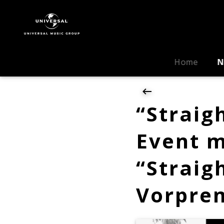
Dr.
Dre
|
News
|
Home
N
"Straight
Outta
Berlin":
Hip-
“Straig
Hop-
Event
Event m
mit
Live-
“Straig
Auftritten
und
"Straight
Vorpre
Outta
Compton"
Vorpremiere