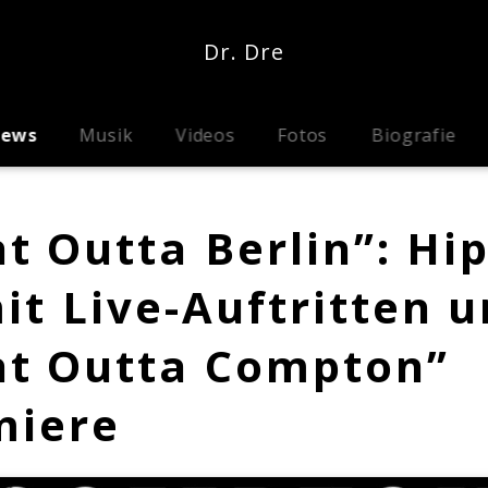
Dr. Dre
ews
Musik
Videos
Fotos
Biografie
ht Outta Berlin”: Hi
it Live-Auftritten 
ht Outta Compton”
miere