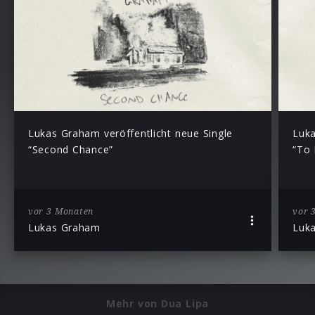
Lukas Graham veröffentlicht neue Single
Luka
“Second Chance”
“To 
vor 3 Monaten
vor 
Lukas Graham
Luk
Mehr von Dua Lipa