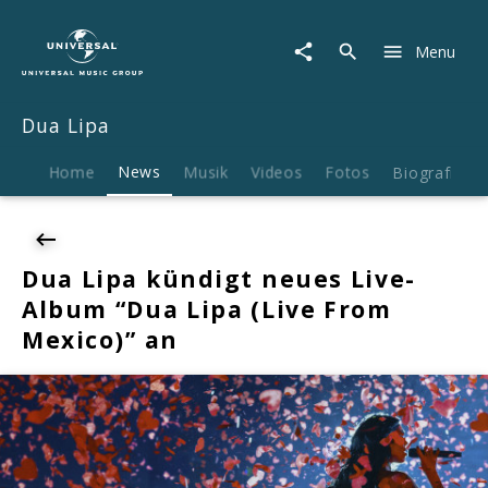
Dua
Lipa
Menu
|
News
|
Dua Lipa
Dua
Lipa
kündigt
Home
News
Musik
Videos
Fotos
Biografie
neues
Live-
Album
"Dua
Dua Lipa kündigt neues Live-
Lipa
Album “Dua Lipa (Live From
(Live
From
Mexico)” an
Mexico)"
an