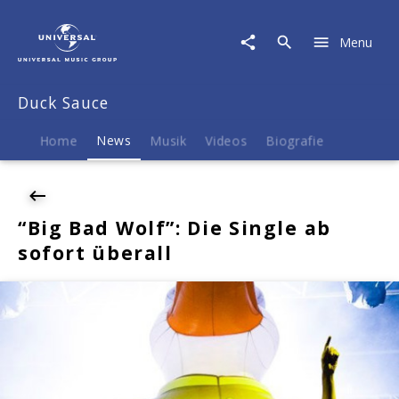
Duck
Sauce
Menu
|
News
|
Duck Sauce
"Big
Bad
Wolf":
Home
News
Musik
Videos
Biografie
Die
Single
ab
sofort
“Big Bad Wolf”: Die Single ab
überall
sofort überall