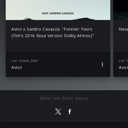
Avicii x Sandro Cavazza: “Forever Yours
Neue
(Tim’s 2016 Ibiza Version Dolby Atmos)”
vor einem Jahr
vor 
Avicii
Avici
Mehr von Duck Sauce