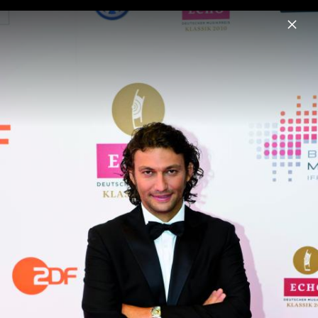
Menu
ECHO Klassik – Deutscher Musikpreis
Home
News
Musik
Videos
Fotos
Biografie
Echo Klassik 2017