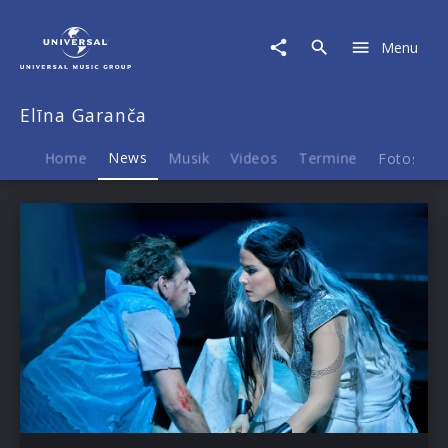
Elīna
Garanča
Menu
|
News
Elīna Garanča
Home
News
Musik
Videos
Termine
Fotos
B