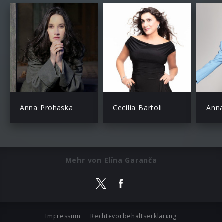
Anna Prohaska
Cecilia Bartoli
Ann
Mehr von Elīna Garanča
Impressum
Rechtevorbehaltserklärung