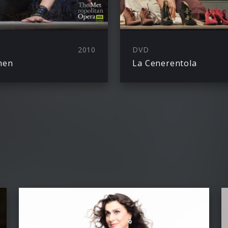
2010
DVD
men
La Cenerentola