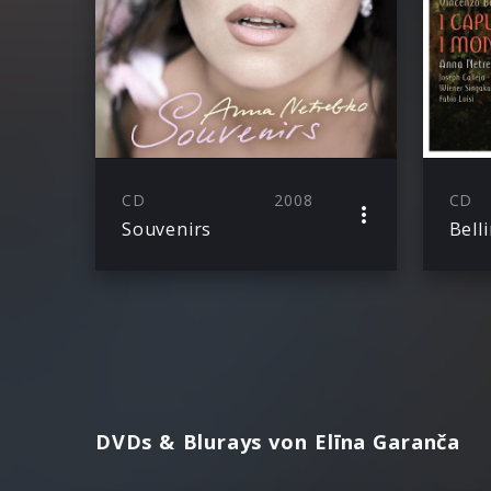
CD
2008
CD
Souvenirs
DVDs & Blurays von Elīna Garanča