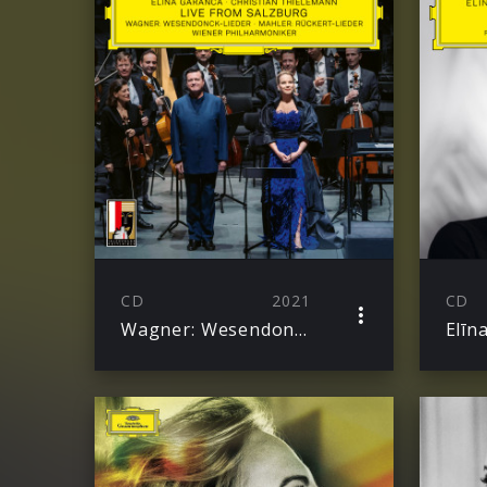
CD
2021
CD
Wagner: Wesendonck-Lieder / Mahler: Rückert-Lieder