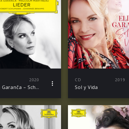
2020
CD
2019
Elīna Garanča – Schumann & Brahms Lieder
Sol y Vida