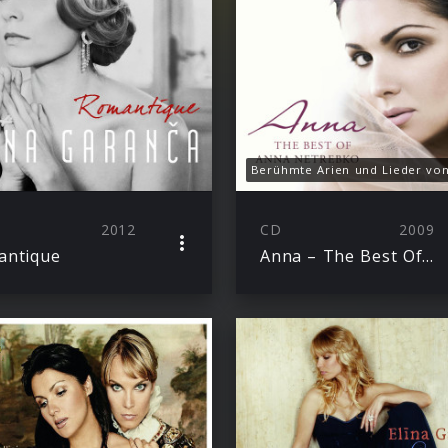
2012
CD
2009
antique
Anna – The Best Of Anna Netrebko