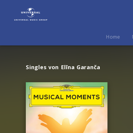
Elīna
Garanča
|
Musik
Home
Singles von Elīna Garanča