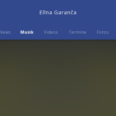
Elīna Garanča
News
Musik
Videos
Termine
Fotos