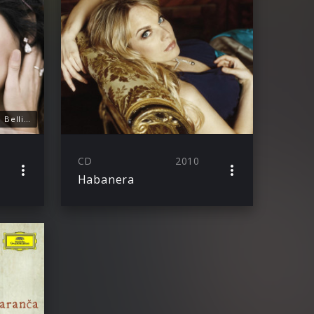
Berühmte Arien und Lieder von Bellini, Donizetti, Grieg, Mozart, Offenbach, Puccini, Verdi u.a.
CD
2010
Habanera