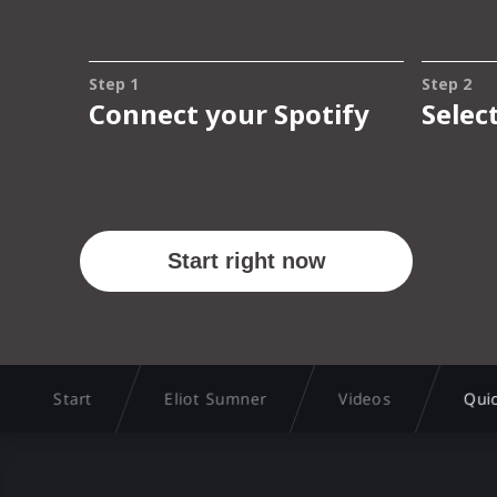
Start
Eliot Sumner
Videos
Qui