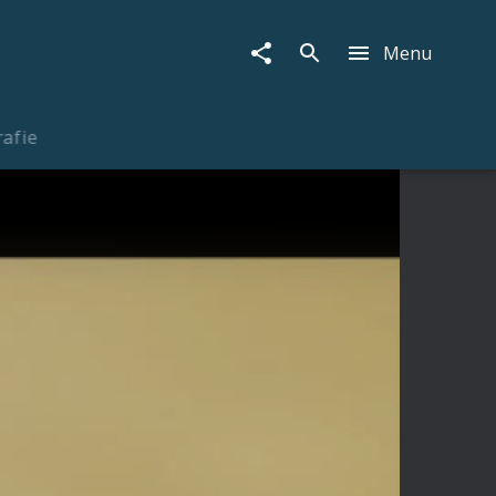
Menu
rafie