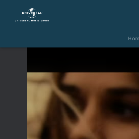
Eliot
Sumner
|
Video
|
Ho
Quicker
-
Rack
N
Ruin
Remix