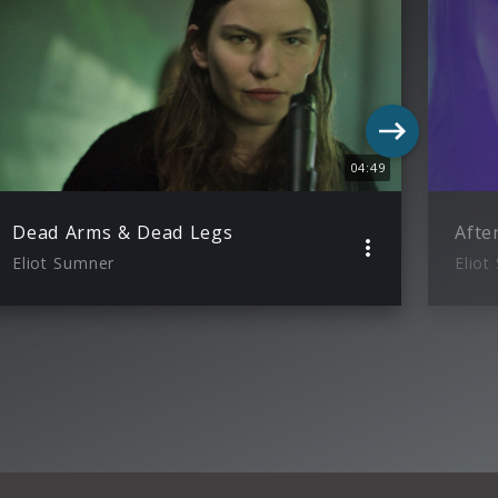
04:49
Dead Arms & Dead Legs
Afte
Eliot Sumner
Eliot