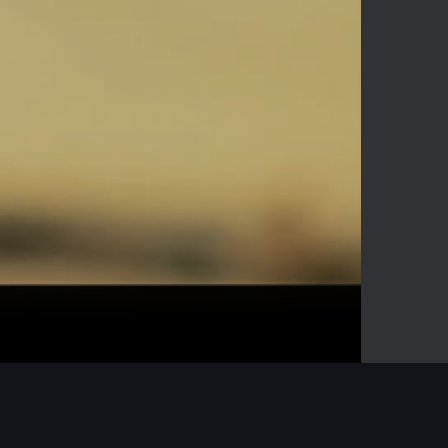
03:52
Mute
Enter
fullscreen