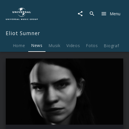
Eliot
Sumner
Menu
|
News
Eliot Sumner
Home
News
Musik
Videos
Fotos
Biografie