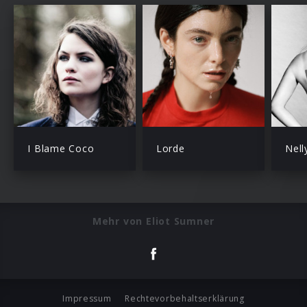
I Blame Coco
Lorde
Nell
Mehr von Eliot Sumner
Impressum
Rechtevorbehaltserklärung