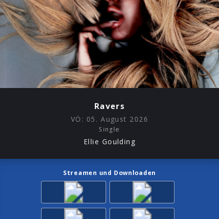
Ravers
VÖ:
05. August 2026
Single
Ellie Goulding
Streamen und Downloaden