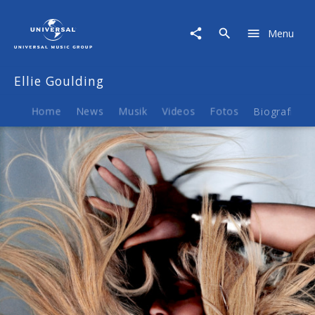
Ellie
Goulding
Menu
|
Musik
&
Ellie Goulding
Merch
Home
News
Musik
Videos
Fotos
Biografie