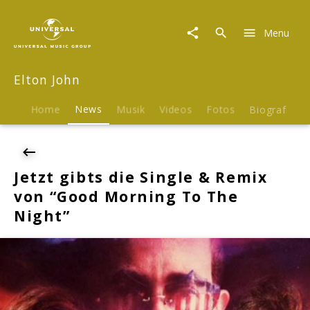
Elton
John
Menu
|
News
|
Elton John
Jetzt
gibts
die
Home
News
Musik
Videos
Fotos
Biografie
Single
&
Remix
von
Jetzt gibts die Single & Remix
"Good
von “Good Morning To The
Morning
To
Night”
The
Night"