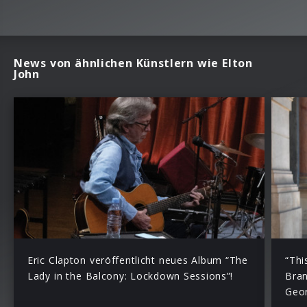
News von ähnlichen Künstlern wie Elton
John
Eric Clapton veröffentlicht neues Album “The
“Thi
Lady in the Balcony: Lockdown Sessions”!
Bran
Geo