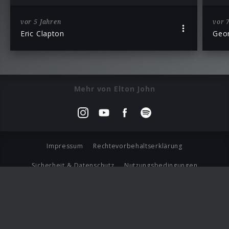
vor 5 Jahren
vor 
Eric Clapton
Geo
Mehr von Elton John
Impressum
Rechtevorbehaltserklärung
Sicherheit & Datenschutz
Nutzungsbedingungen
Journalistenlounge
Für Geschäftspartner
Barrierefreiheit Statement
© Copyright 2026 Universal Music Group N.V. All Rights