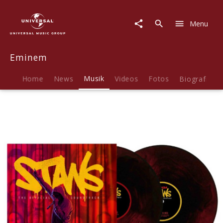
Eminem
|
Menu
Musik
|
STANS
Eminem
Soundtrack
-
2LP
Home
News
Musik
Videos
Fotos
Biografie