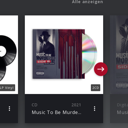
Alle anzeigen
LP Vinyl
2CD
CD
2021
Digit
Music To Be Murdered By – Side B (Deluxe Edition)