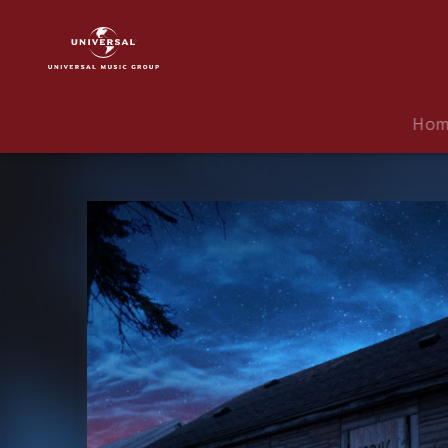
Eminem
|
Musik
|
The
Ho
Marshall
Mathers
LP2
(Expanded
Edition)