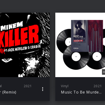
4
al
2021
Vinyl
2021
er (Remix)
Music To Be Murdered By – Side B (Deluxe Edition)