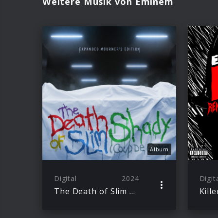
Weitere Musik von Eminem
Album
Digital
2024
Digit
The Death of Slim Shady (Coup De Grâce): Expanded Mourner’s Edition
Kill