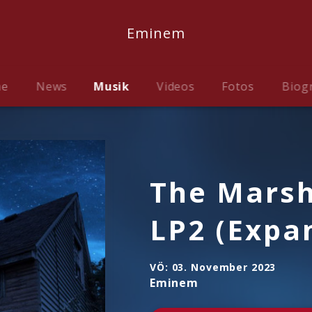
Eminem
me
News
Musik
Videos
Fotos
Biog
The Marsh
LP2 (Expa
VÖ:
03. November 2023
Eminem