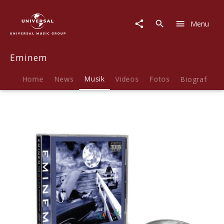
Eminem
|
Menu
Musik
|
The
Eminem
Slim
Shady
LP
Home
News
Musik
Videos
Fotos
Biografie
(Expanded
Edition)