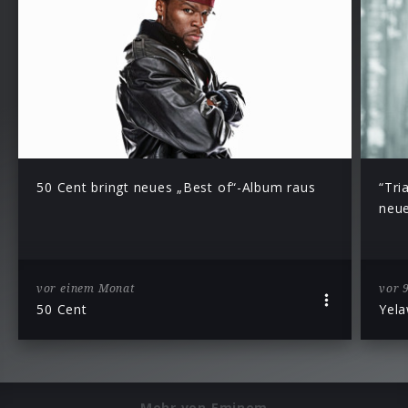
50 Cent bringt neues „Best of“-Album raus
“Tri
neu
vor einem Monat
vor 
50 Cent
Yela
Mehr von Eminem