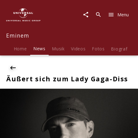
Eminem
|
Menu
News
|
Äußert
Eminem
sich
zum
Lady
Home
News
Musik
Videos
Fotos
Biografie
Gaga-
Diss
Äußert sich zum Lady Gaga-Diss