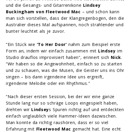
und die Gesangs- und Gitarrenikone
Lindsey
Buckingham von Fleetwood Mac
– und schon kann
man sich vorstellen, dass der Klangregenbogen, den die
Australier dieses Mal aufspannen, noch strahlender und
bunter leuchtet als je zuvor.
”Ein Stück wie
‘To Her Door’
nahm zum Beispiel erste
Form an, indem wir einfach zusammen mit
Lindsey
im
Studio drauflos improvisiert haben“, erinnert sich
Nick
.
“Wir haben so die Angewohnheit, einfach so zu starten
und zu schauen, was die Musen, die Geister uns ins Ohr
singen – bis dann irgendeine Idee uns ergreift,
irgendeine Melodie oder ein Rhythmus.“
”Nach dieser ersten Session, bei der wir eine ganze
Stunde lang nur so schräge Loops eingespielt haben,
drehten wir
Lindsey
s Spuren richtig auf und entdeckten
einfach unglaublich viele Hammer-Ideen dazwischen.
Man konnte da richtig raushören, dass er so viel
Erfahrung mit
Fleetwood Mac
gemacht hat. Eine echt