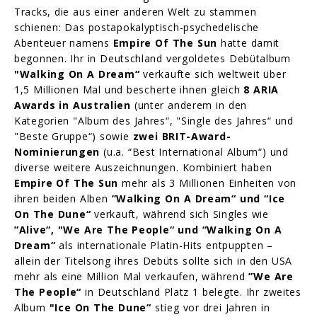
Tracks, die aus einer anderen Welt zu stammen
schienen: Das postapokalyptisch-psychedelische
Abenteuer namens
Empire Of The Sun
hatte damit
begonnen. Ihr in Deutschland vergoldetes Debütalbum
"Walking On A Dream“
verkaufte sich weltweit über
1,5 Millionen Mal und bescherte ihnen gleich
8 ARIA
Awards in Australien
(unter anderem in den
Kategorien "Album des Jahres“, "Single des Jahres“ und
"Beste Gruppe“) sowie
zwei BRIT-Award-
Nominierungen
(u.a. “Best International Album“) und
diverse weitere Auszeichnungen. Kombiniert haben
Empire Of The Sun
mehr als 3 Millionen Einheiten von
ihren beiden Alben
”Walking On A Dream“ und “Ice
On The Dune“
verkauft, während sich Singles wie
”Alive“, "We Are The People“ und “Walking On A
Dream“
als internationale Platin-Hits entpuppten –
allein der Titelsong ihres Debüts sollte sich in den USA
mehr als eine Million Mal verkaufen, während
”We Are
The People“
in Deutschland Platz 1 belegte. Ihr zweites
Album
"Ice On The Dune“
stieg vor drei Jahren in