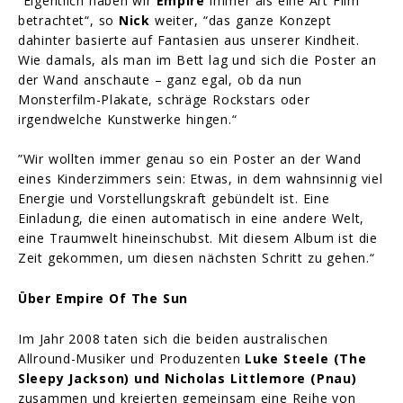
”Eigentlich haben wir
Empire
immer als eine Art Film
betrachtet“, so
Nick
weiter, “das ganze Konzept
dahinter basierte auf Fantasien aus unserer Kindheit.
Wie damals, als man im Bett lag und sich die Poster an
der Wand anschaute – ganz egal, ob da nun
Monsterfilm-Plakate, schräge Rockstars oder
irgendwelche Kunstwerke hingen.“
”Wir wollten immer genau so ein Poster an der Wand
eines Kinderzimmers sein: Etwas, in dem wahnsinnig viel
Energie und Vorstellungskraft gebündelt ist. Eine
Einladung, die einen automatisch in eine andere Welt,
eine Traumwelt hineinschubst. Mit diesem Album ist die
Zeit gekommen, um diesen nächsten Schritt zu gehen.“
Über Empire Of The Sun
Im Jahr 2008 taten sich die beiden australischen
Allround-Musiker und Produzenten
Luke Steele (The
Sleepy Jackson) und Nicholas Littlemore (Pnau)
zusammen und kreierten gemeinsam eine Reihe von