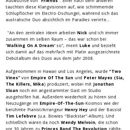
Auswüchse von
”Friends“
. Einer nach dem anderen
tauchten diese Klangvisionen auf, wie schimmernde
Schlupflöcher im Electro-Dschungel, während sich das
australische Duo absichtlich im Paradies verirrte…
"An den zentralen Ideen arbeiten
Nick
und ich immer
zusammen im selben Raum – das war schon bei
‘Walking On A Dream’
so“, meint
Luke
und bezieht
sich damit auf das mehrfach mit Platin ausgezeichnete
Debütalbum des Duos aus dem Jahr 2008.
Aufgenommen in Hawaii und Los Angeles, wurde
"Two
Vines“
von
Empire Of The Sun
und
Peter Mayes (Sia,
The Killers, Mika
) produziert, wobei mit
Jonathan
Sloan
noch ein angestammter Gast im Studio
ausgeholfen hat. Außerdem wiederholt zu hören sind
Neuzugänge im
Empire-Of-The-Sun
-Kosmos wie der
berühmte Pianist/Arrangeur
Henry Hey
und der Bassist
Tim Lefebvre
(u.a. Bowies “Blackstar“-Album). Und
schließlich wären da noch
Wendy Melvoin
, die schon
vor 30 Jahren zu
Princes Band The Revolution
zählte,