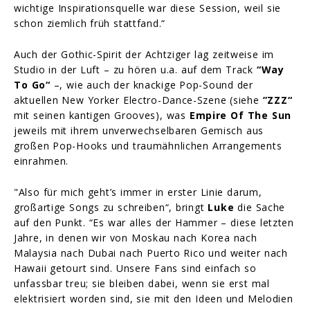
wichtige Inspirationsquelle war diese Session, weil sie
schon ziemlich früh stattfand.“
Auch der Gothic-Spirit der Achtziger lag zeitweise im
Studio in der Luft – zu hören u.a. auf dem Track
“Way
To Go“
–, wie auch der knackige Pop-Sound der
aktuellen New Yorker Electro-Dance-Szene (siehe
”ZZZ“
mit seinen kantigen Grooves), was
Empire Of The Sun
jeweils mit ihrem unverwechselbaren Gemisch aus
großen Pop-Hooks und traumähnlichen Arrangements
einrahmen.
"Also für mich geht’s immer in erster Linie darum,
großartige Songs zu schreiben“, bringt
Luke
die Sache
auf den Punkt. “Es war alles der Hammer – diese letzten
Jahre, in denen wir von Moskau nach Korea nach
Malaysia nach Dubai nach Puerto Rico und weiter nach
Hawaii getourt sind. Unsere Fans sind einfach so
unfassbar treu; sie bleiben dabei, wenn sie erst mal
elektrisiert worden sind, sie mit den Ideen und Melodien