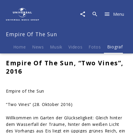
Empire
Of
Menu
The
Sun
|
Empire Of The Sun
Biografie
Home
News
Musik
Videos
Fotos
Biografie
Empire Of The Sun, “Two Vines”,
2016
Empire of the Sun
“Two Vines“
(28. Oktober 2016)
Willkommen im Garten der Glückseligkeit: Gleich hinter
dem Wasserfall der Träume, hinter dem weißen Licht
des Vorhangs aus Eis liegt ein üppiges grünes Reich, ein