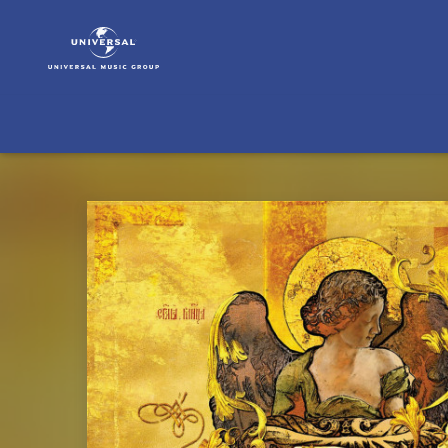
ERA
|
Musik
|
The
Very
Best
Of