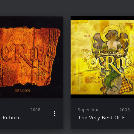
2008
Super Audio CD
2005
– Reborn
The Very Best Of Era