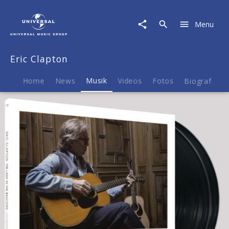
Eric
Clapton
Menu
|
Musik
|
Eric Clapton
The
Lady
In
Home
News
Musik
Videos
Fotos
Biografie
The
Balcony:
Lockdown
Sessions