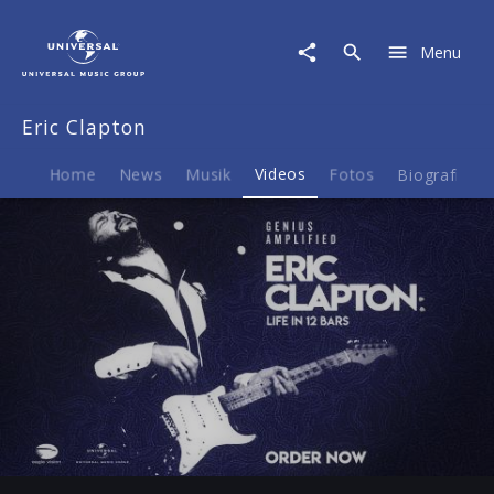
Eric
Clapton
Menu
|
Video
|
Eric Clapton
Life
In
Twelve
Home
News
Musik
Videos
Fotos
Biografie
Bars
Play
00:28
Play
Mute
Ent