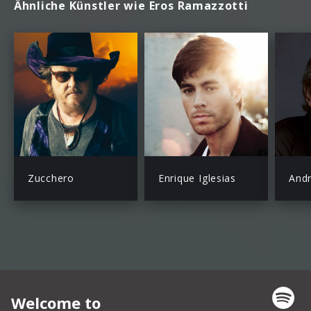
Ähnliche Künstler wie Eros Ramazzotti
Zucchero
Enrique Iglesias
Andr