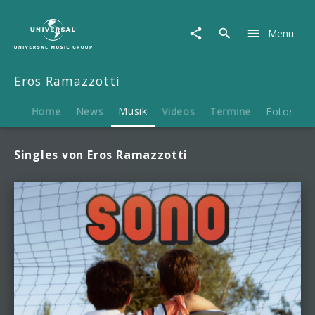
Eros
Ramazzotti
Menu
|
Musik
Eros Ramazzotti
Home
News
Musik
Videos
Termine
Fotos
B
Singles von Eros Ramazzotti