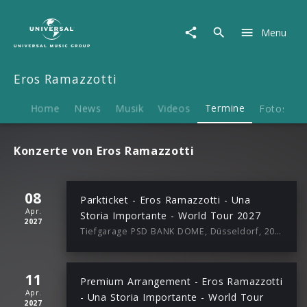
Eros
Ramazzotti
Menu
|
Termine
Eros Ramazzotti
Home
News
Musik
Videos
Termine
Fotos
B
Konzerte von Eros Ramazzotti
08
Parkticket - Eros Ramazzotti - Una
Apr.
Storia Importante - World Tour 2027
2027
Tiefgarage PSD BANK DOME, Düsseldorf, 20:00
11
Premium Arrangement - Eros Ramazzotti
Apr.
- Una Storia Importante - World Tour
2027