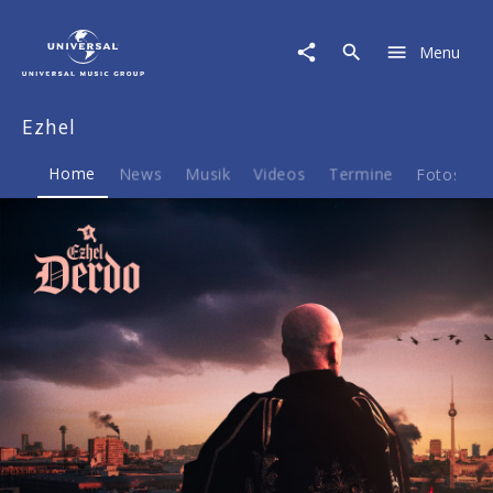
Ezhel
|
Menu
Musik
&
Merch
Ezhel
Home
News
Musik
Videos
Termine
Fotos
B