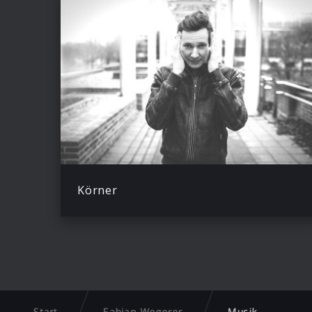
Körner
Start
Fabian Wegerer
Musik