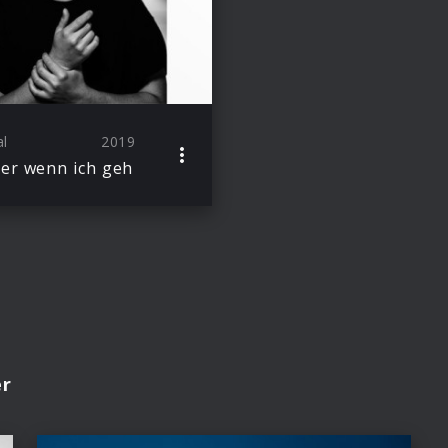
al
2019
er wenn ich geh
er