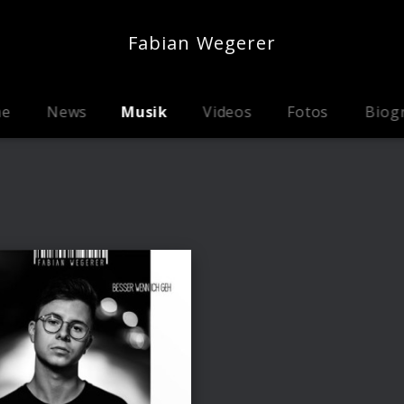
Fabian Wegerer
me
News
Musik
Videos
Fotos
Biog