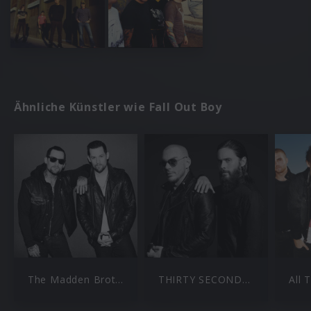
Ähnliche Künstler wie Fall Out Boy
The Madden Brothers
THIRTY SECONDS TO MARS
All 