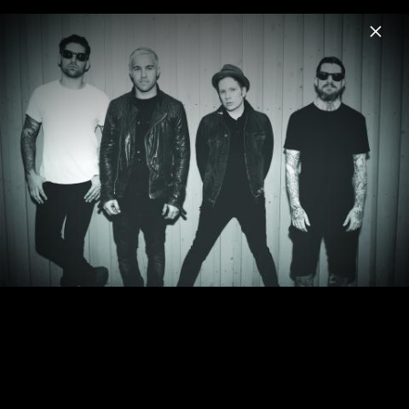
Menu
Fall Out Boy
Home
News
Musik
Videos
Fotos
Biografie
Pressefotos 2017