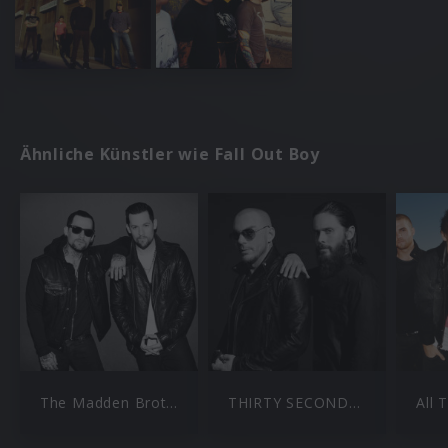
Ähnliche Künstler wie Fall Out Boy
The Madden Brothers
THIRTY SECONDS TO MARS
All 