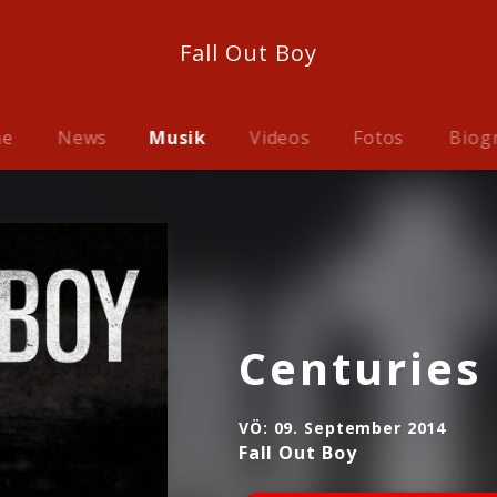
Fall Out Boy
me
News
Musik
Videos
Fotos
Biog
Centuries
VÖ:
09. September 2014
Fall Out Boy