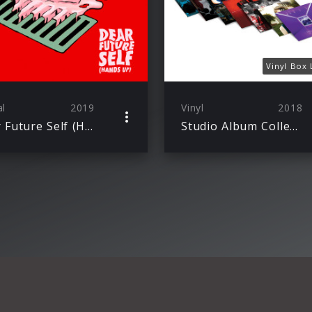
Vinyl Box 
al
2019
Vinyl
2018
Dear Future Self (Hands Up)
Studio Album Collection