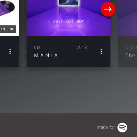
Ltd. Edt.
CD
2018
Digit
M A N I A