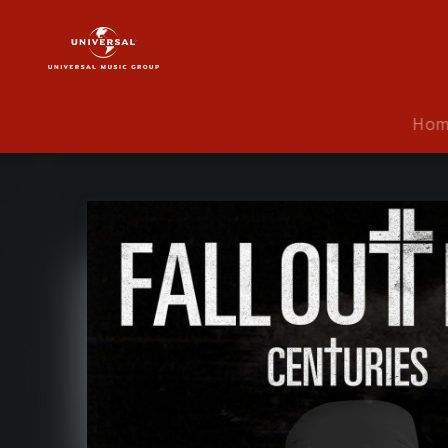
Fall
Out
Boy
|
Musik
Ho
|
Centuries