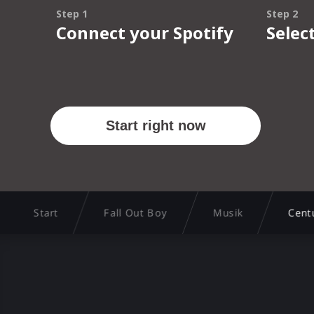
Start
Fall Out Boy
Musik
Cent