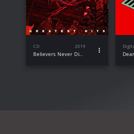
CD
2019
Digit
Believers Never Die – Greatest Hits