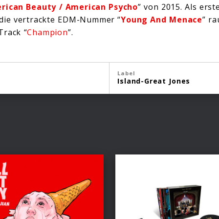
rican Beauty / American Psycho
” von 2015. Als ers
die vertrackte EDM-Nummer “
Young And Menace
” ra
Track “
Champion
”.
Label
Island-Great Jones