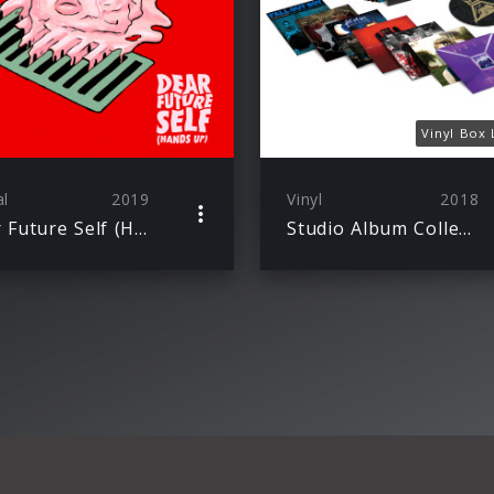
Vinyl Box 
al
2019
Vinyl
2018
Dear Future Self (Hands Up)
Studio Album Collection