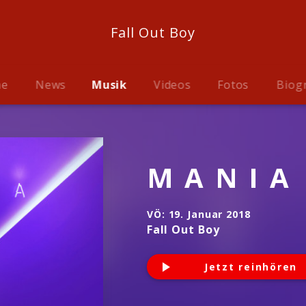
Fall Out Boy
me
News
Musik
Videos
Fotos
Biog
M A N I A
VÖ:
19. Januar 2018
Fall Out Boy
Jetzt reinhören