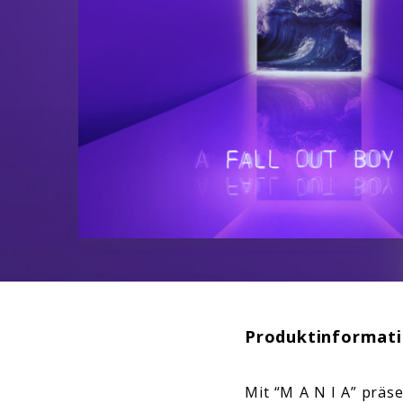
Produktinformat
Mit “M A N I A” präs