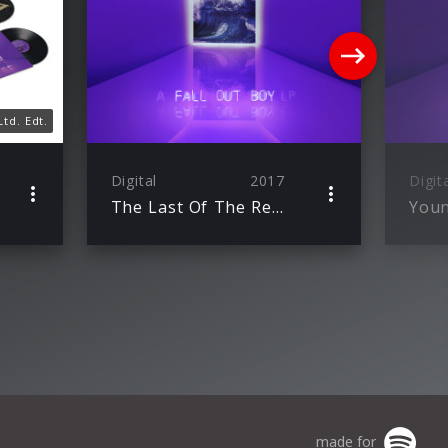
Ltd. Edt.
Digital
2017
Digit
The Last Of The Real Ones
You