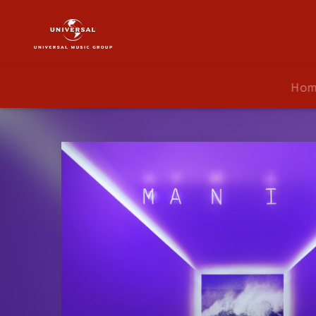
Fall
Out
Boy
|
Musik
Ho
|
M
A
N
I
A