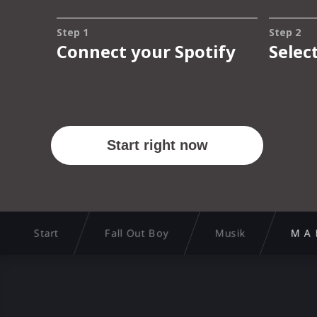
Start
Fall Out Boy
Musik
M A 