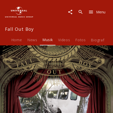
Fall
Out
Menu
Boy
|
Musik
Fall Out Boy
|
From
Under
Home
News
Musik
Videos
Fotos
Biografie
The
Cork
Tree
Limited
Tour
Edition