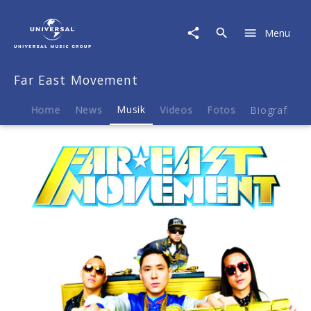
Far
East
Menu
Movement
|
Musik
Far East Movement
|
Dirty
Bass
Home
News
Musik
Videos
Fotos
Biografie