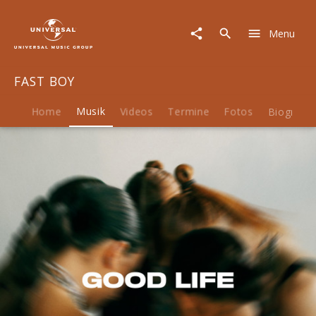
FAST
BOY
Menu
|
Musik
|
FAST BOY
Good
Life
Home
Musik
Videos
Termine
Fotos
Biografie