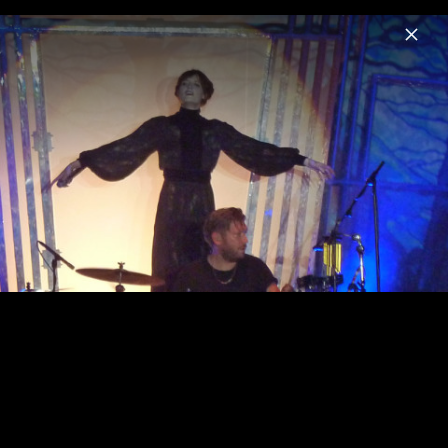
Menu
Florence + the Machine
Home
News
Musik
Videos
Fotos
Biografie
Pressefoto "Everybody Scream" (2025)