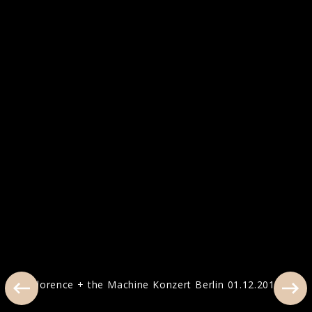
Artwork "Everybody Scream" (2025)
Pressfotos „Dance Fever“ (2022)
Florence + the Machine Konzert Berlin 01.12.2012