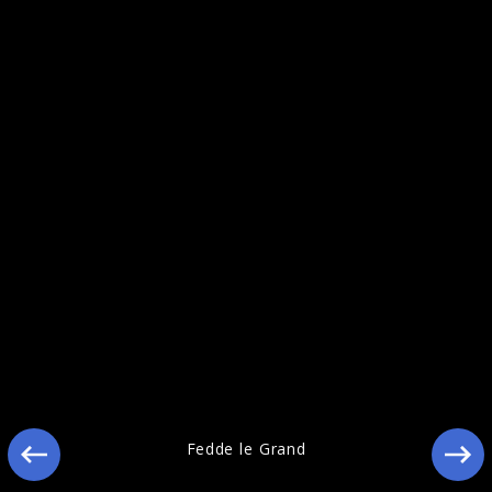
Ähnliche Künstler wie Fedde Le Grand
Fedde le Grand