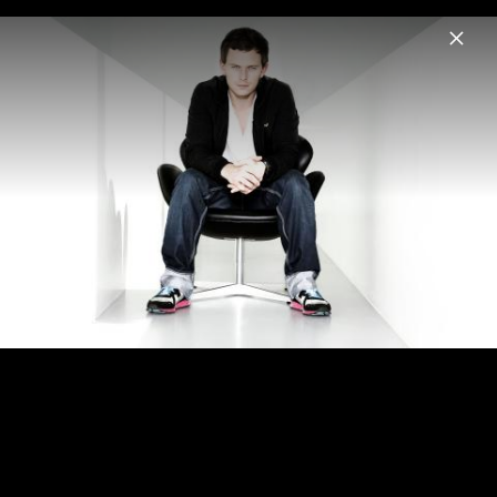
Menu
Fedde Le Grand
Home
News
Musik
Videos
Fotos
Biografie
Fedde le Grand