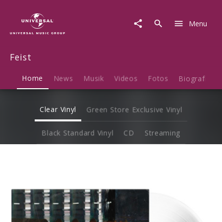
Feist
|
Menu
Musik
&
Merch
Feist
Home
News
Musik
Videos
Fotos
Biografie
Clear Vinyl
Green Store Exclusive Vinyl
Black Standard Vinyl
CD
Streaming