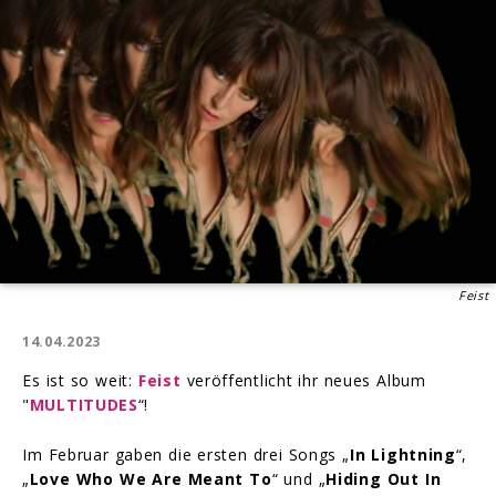
Feist
14.04.2023
Es ist so weit:
Feist
veröffentlicht ihr neues Album
"
MULTITUDES
“!
Im Februar gaben die ersten drei Songs „
In Lightning
“,
„
Love Who We Are Meant To
“ und „
Hiding Out In