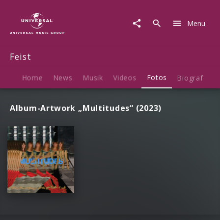
Feist
|
Menu
Fotos
Feist
Home
News
Musik
Videos
Fotos
Biografie
Album-Artwork „Multitudes“ (2023)